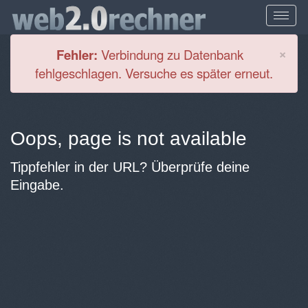
Cl
×
Fehler:
Verbindung zu Datenbank
fehlgeschlagen. Versuche es später erneut.
Oops, page is not available
Tippfehler in der URL? Überprüfe deine
Eingabe.