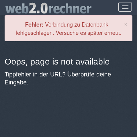
Cl
×
Fehler:
Verbindung zu Datenbank
fehlgeschlagen. Versuche es später erneut.
Oops, page is not available
Tippfehler in der URL? Überprüfe deine
Eingabe.