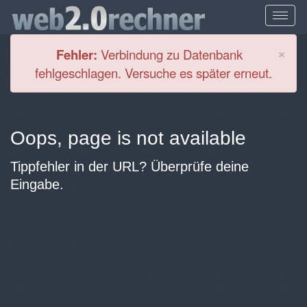
Cl
×
Fehler:
Verbindung zu Datenbank
fehlgeschlagen. Versuche es später erneut.
Oops, page is not available
Tippfehler in der URL? Überprüfe deine
Eingabe.