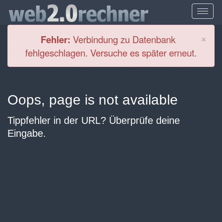
Cl
×
Fehler:
Verbindung zu Datenbank
fehlgeschlagen. Versuche es später erneut.
Oops, page is not available
Tippfehler in der URL? Überprüfe deine
Eingabe.