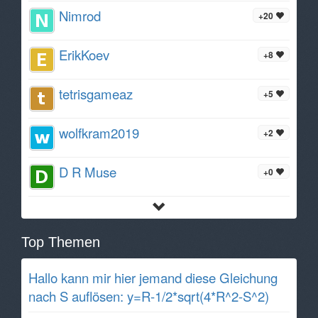
Nimrod
+20
ErikKoev
+8
tetrisgameaz
+5
wolfkram2019
+2
D R Muse
+0
Top Themen
Hallo kann mir hier jemand diese Gleichung
nach S auflösen: y=R-1/2*sqrt(4*R^2-S^2)