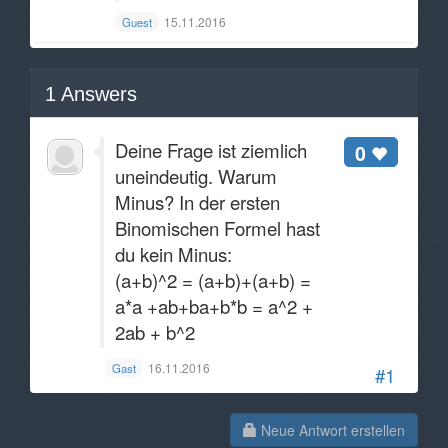
15.11.2016
Guest
1
Answers
Deine Frage ist ziemlich
0
uneindeutig. Warum
Minus? In der ersten
Binomischen Formel hast
du kein Minus:
(a+b)^2 = (a+b)+(a+b) =
a*a +ab+ba+b*b = a^2 +
2ab + b^2
16.11.2016
Gast
#1
Neue Antwort erstellen