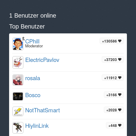
1 Benutzer online
Top Benutzer
CPhill
+130586
Moderator
ElectricPavlov
+37203
rosala
+11912
Bosco
+3166
NotThatSmart
+2028
HiylinLink
+448