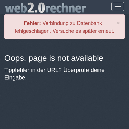
Cl
×
Fehler:
Verbindung zu Datenbank
fehlgeschlagen. Versuche es später erneut.
Oops, page is not available
Tippfehler in der URL? Überprüfe deine
Eingabe.