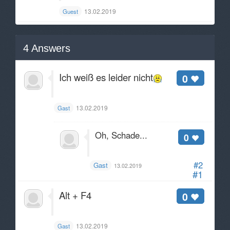
13.02.2019
Guest
4
Answers
Ich weiß es leider nicht
0
13.02.2019
Gast
Oh, Schade...
0
#2
Gast
13.02.2019
#1
Alt + F4
0
13.02.2019
Gast