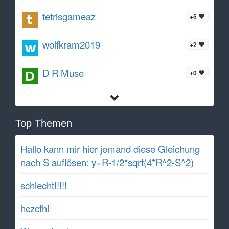
tetrisgameaz
+5
wolfkram2019
+2
D R Muse
+0
Top Themen
Hallo kann mir hier jemand diese Gleichung
nach S auflösen: y=R-1/2*sqrt(4*R^2-S^2)
schlecht!!!!!
hczcfhi