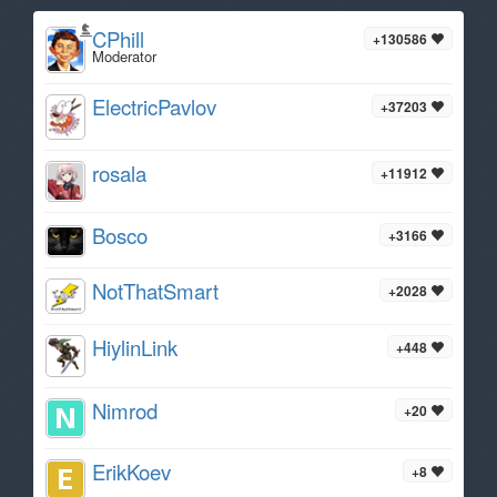
CPhill
+130586
Moderator
ElectricPavlov
+37203
rosala
+11912
Bosco
+3166
NotThatSmart
+2028
HiylinLink
+448
Nimrod
+20
ErikKoev
+8