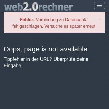
Cl
×
Fehler:
Verbindung zu Datenbank
fehlgeschlagen. Versuche es später erneut.
Oops, page is not available
Tippfehler in der URL? Überprüfe deine
Eingabe.