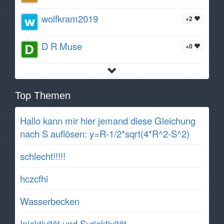
wolfkram2019
+2
D R Muse
+0
Top Themen
Hallo kann mir hier jemand diese Gleichung
nach S auflösen: y=R-1/2*sqrt(4*R^2-S^2)
schlecht!!!!!
hczcfhi
Wasserbecken
Injektivität und Surjektivität