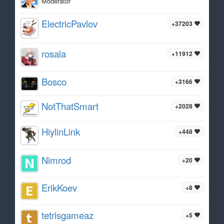
Moderator
ElectricPavlov
+37203
rosala
+11912
Bosco
+3166
NotThatSmart
+2028
HiylinLink
+448
Nimrod
+20
ErikKoev
+8
tetrisgameaz
+5