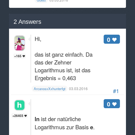
Guest
2
Answers
Hi,
0
das ist ganz einfach. Da
+165
das der Zehner
Logarithmus ist, ist das
Ergebnis = 0,463
03.03.2016
ArcanosxXxhunterfgt
#1
0
+26403
ln
ist der natürliche
Logarithmus zur Basis
e
.