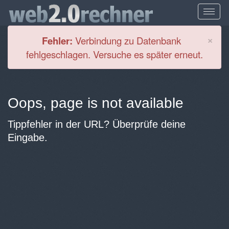
Cl
×
Fehler:
Verbindung zu Datenbank
fehlgeschlagen. Versuche es später erneut.
Oops, page is not available
Tippfehler in der URL? Überprüfe deine
Eingabe.