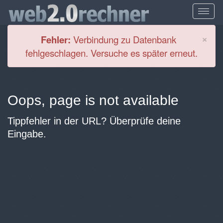
Cl
×
Fehler:
Verbindung zu Datenbank
fehlgeschlagen. Versuche es später erneut.
Oops, page is not available
Tippfehler in der URL? Überprüfe deine
Eingabe.