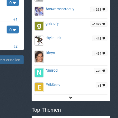
0
AnswerscorrectIy
+1333
#1
gnistory
+1022
0
HiylinLink
+448
#2
ikleyn
+434
rt erstellen
Nimrod
+20
ErikKoev
+8
Top Themen