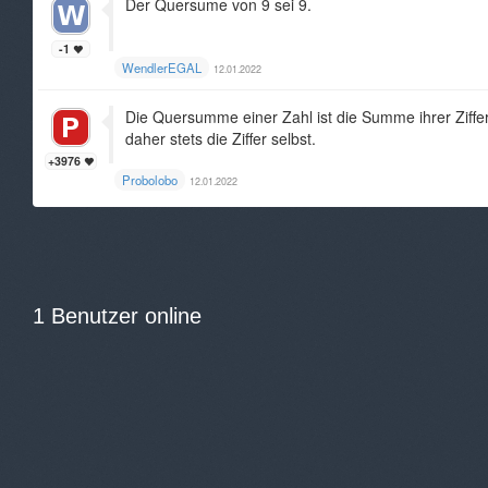
Der Quersume von 9 sei 9.
-1
WendlerEGAL
12.01.2022
Die Quersumme einer Zahl ist die Summe ihrer Ziffern
daher stets die Ziffer selbst.
+3976
Probolobo
12.01.2022
1 Benutzer online