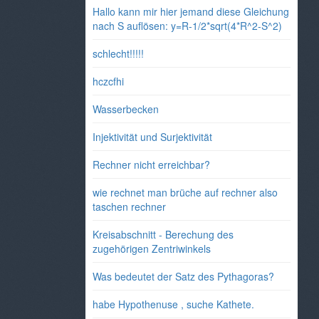
Hallo kann mir hier jemand diese Gleichung
nach S auflösen: y=R-1/2*sqrt(4*R^2-S^2)
schlecht!!!!!
hczcfhi
Wasserbecken
Injektivität und Surjektivität
Rechner nicht erreichbar?
wie rechnet man brüche auf rechner also
taschen rechner
Kreisabschnitt - Berechung des
zugehörigen Zentriwinkels
Was bedeutet der Satz des Pythagoras?
habe Hypothenuse , suche Kathete.