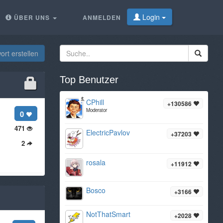
Login
ÜBER UNS
ANMELDEN
rt erstellen
Top Benutzer
CPhill
+130586
Moderator
0
471
ElectricPavlov
+37203
2
rosala
+11912
Bosco
+3166
NotThatSmart
+2028