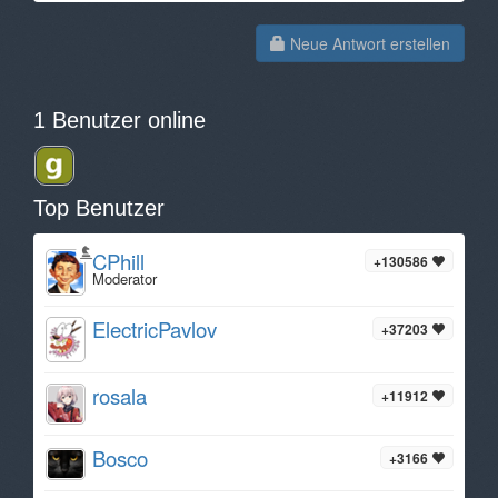
Neue Antwort erstellen
1 Benutzer online
Top Benutzer
CPhill
+130586
Moderator
ElectricPavlov
+37203
rosala
+11912
Bosco
+3166