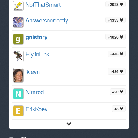
NotThatSmart
+2028
AnswerscorrectIy
+1333
gnistory
+1026
HiylinLink
+448
ikleyn
+436
Nimrod
+20
ErikKoev
+8