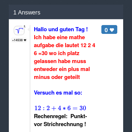
1
Answers
Hallo und guten Tag !
0
Ich habe eine mathe
+14538
aufgabe die lautet 12 2 4
6 =30 wo ich platz
gelassen habe muss
entweder ein plus mal
minus oder geteilt
Versuch es mal so:
Rechenregel: Punkt-
vor Strichrechnung !