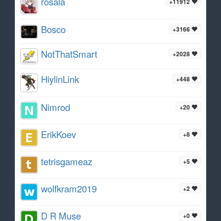
rosala
+11912
Bosco
+3166
NotThatSmart
+2028
HiylinLink
+448
Nimrod
+20
ErikKoev
+8
tetrisgameaz
+5
wolfkram2019
+2
D R Muse
+0