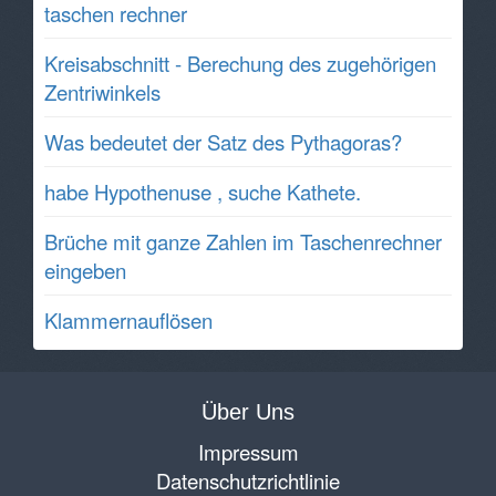
taschen rechner
Kreisabschnitt - Berechung des zugehörigen
Zentriwinkels
Was bedeutet der Satz des Pythagoras?
habe Hypothenuse , suche Kathete.
Brüche mit ganze Zahlen im Taschenrechner
eingeben
Klammernauflösen
Über Uns
Impressum
Datenschutzrichtlinie