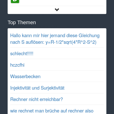
Top Themen
Hallo kann mir hier jemand diese Gleichung
nach S auflösen: y=R-1/2*sqrt(4*R^2-S^2)
schlecht!!!!!
hczcfhi
Wasserbecken
Injektivität und Surjektivität
Rechner nicht erreichbar?
wie rechnet man brüche auf rechner also