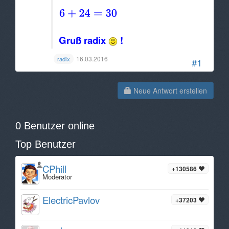
Gruß radix
!
16.03.2016
radix
#1
Neue Antwort erstellen
0 Benutzer online
Top Benutzer
CPhill
+130586
Moderator
ElectricPavlov
+37203