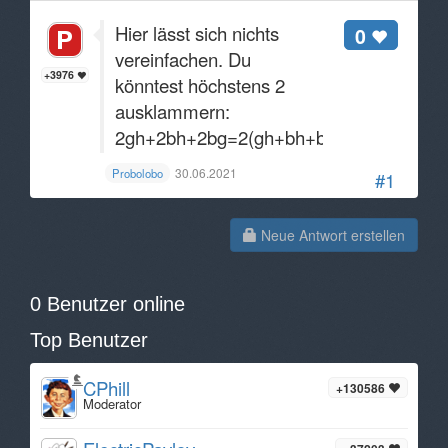
Hier lässt sich nichts
0
vereinfachen. Du
+3976
könntest höchstens 2
ausklammern:
2gh+2bh+2bg=2(gh+bh+bg)
30.06.2021
Probolobo
#1
Neue Antwort erstellen
0 Benutzer online
Top Benutzer
CPhill
+130586
Moderator