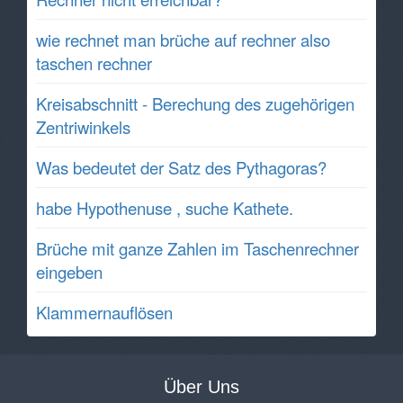
wie rechnet man brüche auf rechner also
taschen rechner
Kreisabschnitt - Berechung des zugehörigen
Zentriwinkels
Was bedeutet der Satz des Pythagoras?
habe Hypothenuse , suche Kathete.
Brüche mit ganze Zahlen im Taschenrechner
eingeben
Klammernauflösen
Über Uns