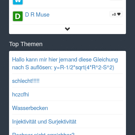
D R Muse
+0
Top Themen
Hallo kann mir hier jemand diese Gleichung
nach S auflösen: y=R-1/2*sqrt(4*R^2-S^2)
schlecht!!!!!
hczcfhi
Wasserbecken
Injektivität und Surjektivität
Rechner nicht erreichbar?