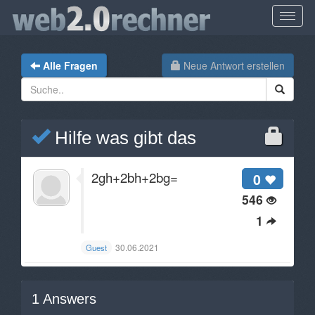
Alle Fragen
Neue Antwort erstellen
Hilfe was gibt das
2gh+2bh+2bg=
0
546
1
30.06.2021
Guest
1
Answers