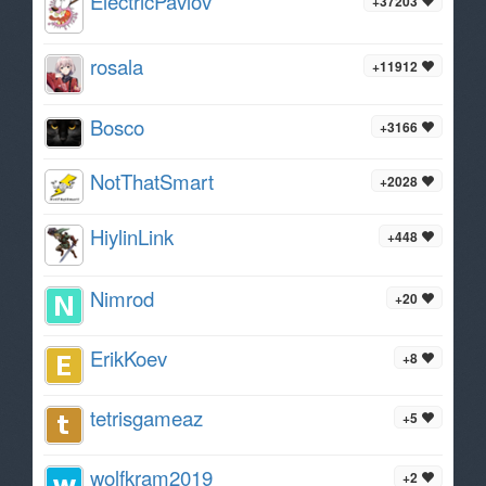
ElectricPavlov
+37203
rosala
+11912
Bosco
+3166
NotThatSmart
+2028
HiylinLink
+448
Nimrod
+20
ErikKoev
+8
tetrisgameaz
+5
wolfkram2019
+2