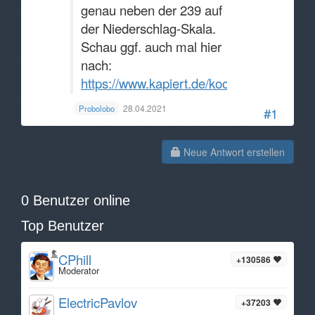
genau neben der 239 auf
der Niederschlag-Skala.
Schau ggf. auch mal hier
nach:
https://www.kapiert.de/koordinatensystem
28.04.2021
Probolobo
#1
Neue Antwort erstellen
0 Benutzer online
Top Benutzer
CPhill
+130586
Moderator
ElectricPavlov
+37203