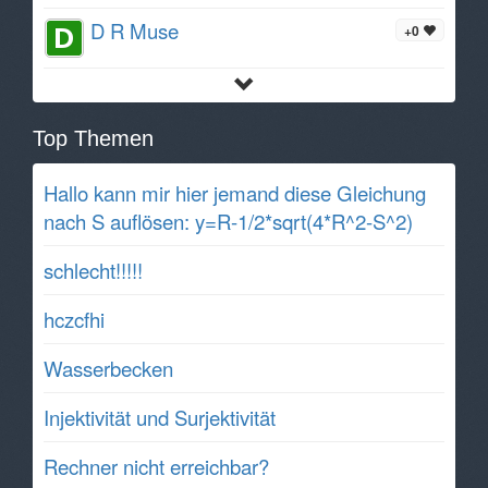
D R Muse
+0
Top Themen
Hallo kann mir hier jemand diese Gleichung
nach S auflösen: y=R-1/2*sqrt(4*R^2-S^2)
schlecht!!!!!
hczcfhi
Wasserbecken
Injektivität und Surjektivität
Rechner nicht erreichbar?