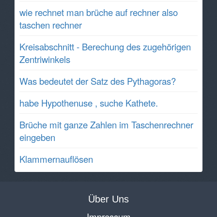
wie rechnet man brüche auf rechner also
taschen rechner
Kreisabschnitt - Berechung des zugehörigen
Zentriwinkels
Was bedeutet der Satz des Pythagoras?
habe Hypothenuse , suche Kathete.
Brüche mit ganze Zahlen im Taschenrechner
eingeben
Klammernauflösen
Über Uns
Impressum