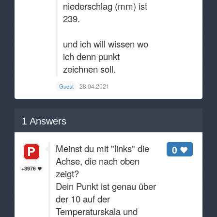
niederschlag (mm) ist
239.
und ich will wissen wo
ich denn punkt
zeichnen soll.
28.04.2021
Guest
1
Answers
Meinst du mit "links" die
0
Achse, die nach oben
+3976
zeigt?
Dein Punkt ist genau über
der 10 auf der
Temperaturskala und