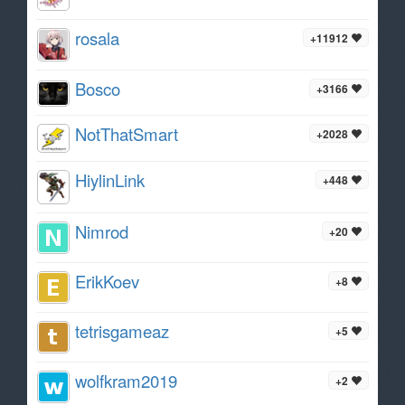
rosala
+11912
Bosco
+3166
NotThatSmart
+2028
HiylinLink
+448
Nimrod
+20
ErikKoev
+8
tetrisgameaz
+5
wolfkram2019
+2