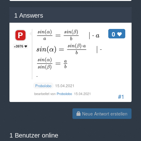
1
Answers
0
+3976
.
15.04.2021
Probolobo
bearbeitet von
Probolobo
15.04.2021
#1
Neue Antwort erstellen
1 Benutzer online