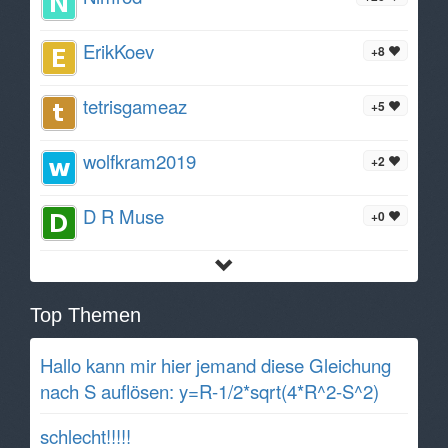
ErikKoev
+8
tetrisgameaz
+5
wolfkram2019
+2
D R Muse
+0
Top Themen
Hallo kann mir hier jemand diese Gleichung
nach S auflösen: y=R-1/2*sqrt(4*R^2-S^2)
schlecht!!!!!