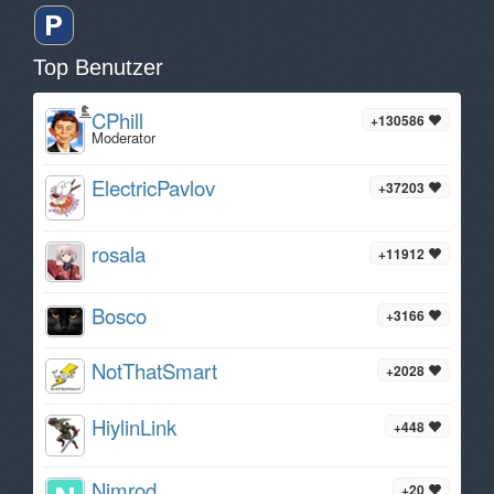
Top Benutzer
CPhill
+130586
Moderator
ElectricPavlov
+37203
rosala
+11912
Bosco
+3166
NotThatSmart
+2028
HiylinLink
+448
Nimrod
+20