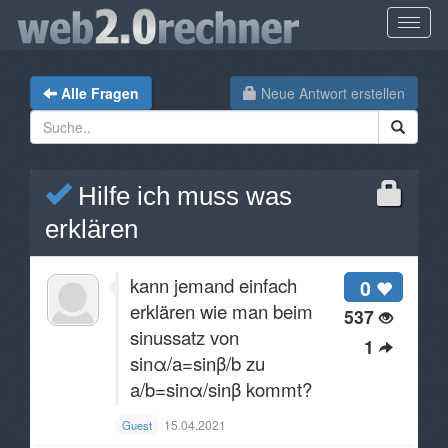
Alle Fragen
Neue Antwort erstellen
Hilfe ich muss was
erklären
kann jemand einfach
0
erklären wie man beim
537
sinussatz von
1
sinα/a=sinβ/b zu
a/b=sinα/sinβ kommt?
15.04.2021
Guest