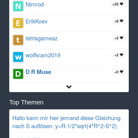
Nimrod
+20
ErikKoev
+8
tetrisgameaz
+5
wolfkram2019
+2
D R Muse
+0
Top Themen
Hallo kann mir hier jemand diese Gleichung
nach S auflösen: y=R-1/2*sqrt(4*R^2-S^2)