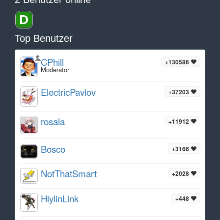
Top Benutzer
CPhill
+130586
Moderator
ElectricPavlov
+37203
rosala
+11912
Bosco
+3166
NotThatSmart
+2028
HiylinLink
+448