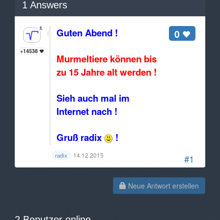
1
Answers
Guten Abend !
0
+14538
Murmeltiere können bis
zu 15 Jahre alt werden !
Sieh auch mal im
Internet nach !
Gruß radix
!
14.12.2015
radix
#1
Neue Antwort erstellen
2 Benutzer online