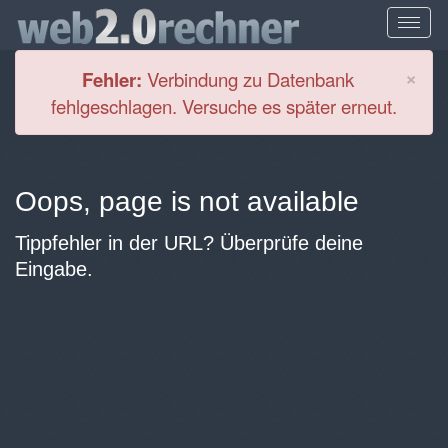
Cl
×
Fehler:
Verbindung zu Datenbank
fehlgeschlagen. Versuche es später erneut.
Oops, page is not available
Tippfehler in der URL? Überprüfe deine
Eingabe.