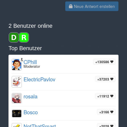
Neue Antwort erstellen
2 Benutzer online
Top Benutzer
CPhill
+130586
Moderator
ElectricPavlov
+37203
rosala
+11912
Bosco
+3166
NotThatSmart
+2028