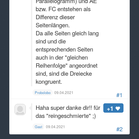
Parallelogramm) und AE
bzw. FC entstehen als
Differenz dieser
Seitenlängen.
Da alle Seiten gleich lang
sind und die
entsprechenden Seiten
auch in der "gleichen
Reihenfolge" angeordnet
sind, sind die Dreiecke
kongruent.
09.04.2021
Probolobo
#1
Haha super danke dir!! für
+1
das "reingeschmierte" ;)
09.04.2021
Gast
#2