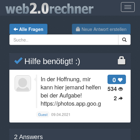
Alle Fragen
Neue Antwort erstellen
Hilfe benötigt! :)
In der Hoffnung, mir
0
kann hier jemand helfen
534
bei der Aufgabe!
2
https://photos.app.goo.gl/nKi9t9642xC
09.04.2021
Guest
2
Answers