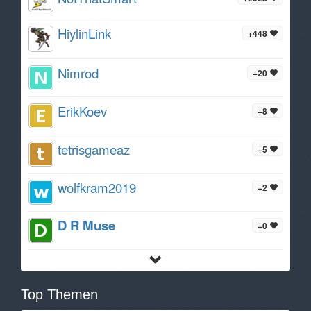
HiylinLink
+448
Nimrod
+20
ErikKoev
+8
tetrisgameaz
+5
wolfkram2019
+2
D R Muse
+0
Top Themen