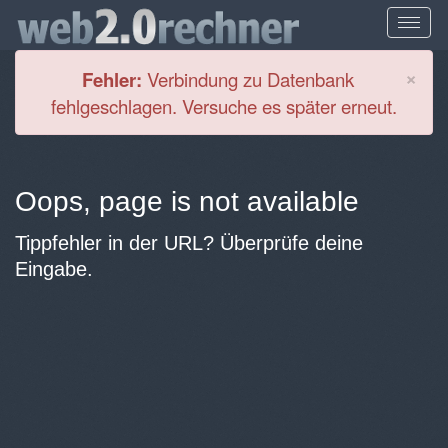
Cl
×
Fehler:
Verbindung zu Datenbank
fehlgeschlagen. Versuche es später erneut.
Oops, page is not available
Tippfehler in der URL? Überprüfe deine
Eingabe.