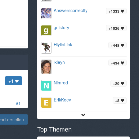
AnswerscorrectIy
+1333
gnistory
+1026
HiylinLink
+448
ikleyn
+434
+1
Nimrod
+20
ErikKoev
+8
#1
rt erstellen
Top Themen