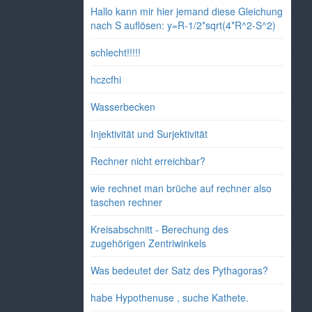
Hallo kann mir hier jemand diese Gleichung
nach S auflösen: y=R-1/2*sqrt(4*R^2-S^2)
schlecht!!!!!
hczcfhi
Wasserbecken
Injektivität und Surjektivität
Rechner nicht erreichbar?
wie rechnet man brüche auf rechner also
taschen rechner
Kreisabschnitt - Berechung des
zugehörigen Zentriwinkels
Was bedeutet der Satz des Pythagoras?
habe Hypothenuse , suche Kathete.