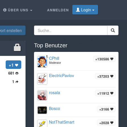
Login
ÜBER UNS
ANMELDEN
rt erstellen
Top Benutzer
CPhill
+130586
Moderator
+1
681
ElectricPavlov
+37203
1
rosala
+11912
Bosco
+3166
NotThatSmart
+2028