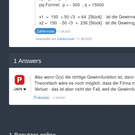
pq-Formel: p = - 300 ; q = 15000
x1 = 150 + 50·√3 ≈ 64 [Stück] ist die Gewinns
x2 = 150 - 50·√3 ≈ 236 [Stück] ist die Gewinn
Zahlennoob
11.08.2021
bearbeitet von
Zahlennoob
11.08.2021
1
Answers
Also wenn G(x) die richtige Gewinnfunktion ist, dann
Theoretisch wäre es noch möglich, dass die Firma 
Verlust - das ist aber nicht der Fall, weil die Gewinn
+3976
Probolobo
11.08.2021