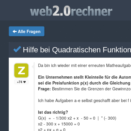
Alle Fragen
Hilfe bei Quadratischen Funktione
Da bin ich wieder mit einer erneuten Matheaufgabe
Ein Unternehmen stellt Kleinteile für die Auto
+74
sei die Preisfunktion p(x) durch die Gleichun
Frage:
Bestimmen Sie die Grenzen der Gewinnzone
Ich habe Aufgaben a-e selbst geschafft aber bei f i
Ist das richtig?
G(x) = - 1/300 x2 + x - 50 = 0 | * (- 300)
x2 - 300 x + 15000 = 0
x2 + px + q = 0