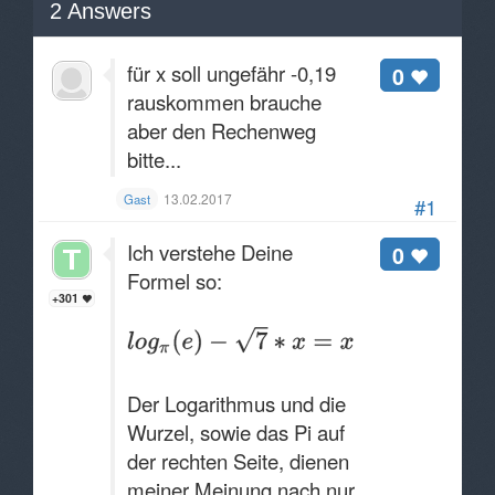
2
Answers
für x soll ungefähr -0,19
0
rauskommen brauche
aber den Rechenweg
bitte...
13.02.2017
Gast
#1
Ich verstehe Deine
0
Formel so:
+301
Der Logarithmus und die
Wurzel, sowie das Pi auf
der rechten Seite, dienen
meiner Meinung nach nur