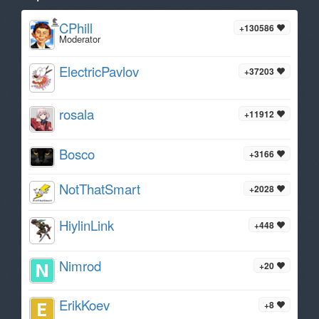
CPhill
+130586
Moderator
ElectricPavlov
+37203
rosala
+11912
Bosco
+3166
NotThatSmart
+2028
HiylinLink
+448
Nimrod
+20
ErikKoev
+8