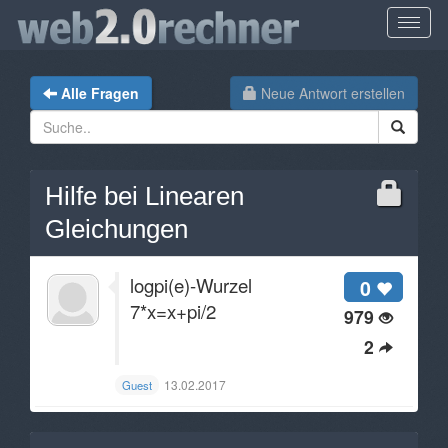
Alle Fragen
Neue Antwort erstellen
Hilfe bei Linearen
Gleichungen
logpi(e)-Wurzel
0
7*x=x+pi/2
979
2
13.02.2017
Guest