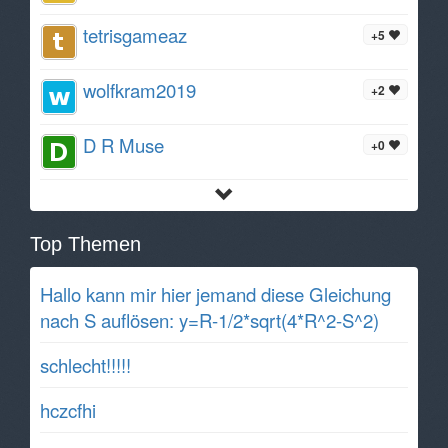
tetrisgameaz
+5
wolfkram2019
+2
D R Muse
+0
Top Themen
Hallo kann mir hier jemand diese Gleichung
nach S auflösen: y=R-1/2*sqrt(4*R^2-S^2)
schlecht!!!!!
hczcfhi