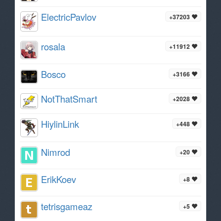
ElectricPavlov
+37203
rosala
+11912
Bosco
+3166
NotThatSmart
+2028
HiylinLink
+448
Nimrod
+20
ErikKoev
+8
tetrisgameaz
+5