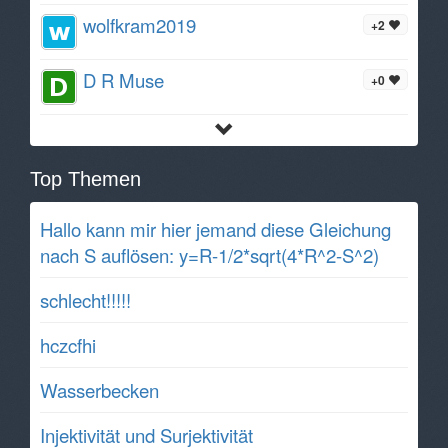
wolfkram2019
+2
D R Muse
+0
Top Themen
Hallo kann mir hier jemand diese Gleichung
nach S auflösen: y=R-1/2*sqrt(4*R^2-S^2)
schlecht!!!!!
hczcfhi
Wasserbecken
Injektivität und Surjektivität