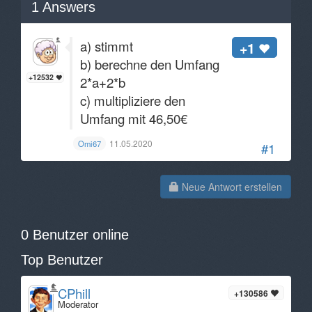
1
Answers
a) stimmt
+1
b) berechne den Umfang
+12532
2*a+2*b
c) multipliziere den
Umfang mit 46,50€
11.05.2020
Omi67
#1
Neue Antwort erstellen
0 Benutzer online
Top Benutzer
CPhill
+130586
Moderator