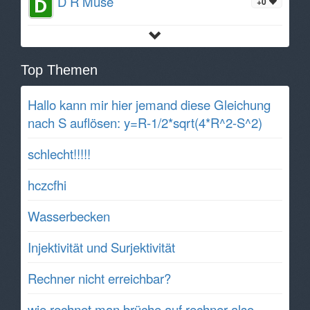
D R Muse
+0
Top Themen
Hallo kann mir hier jemand diese Gleichung
nach S auflösen: y=R-1/2*sqrt(4*R^2-S^2)
schlecht!!!!!
hczcfhi
Wasserbecken
Injektivität und Surjektivität
Rechner nicht erreichbar?
wie rechnet man brüche auf rechner also