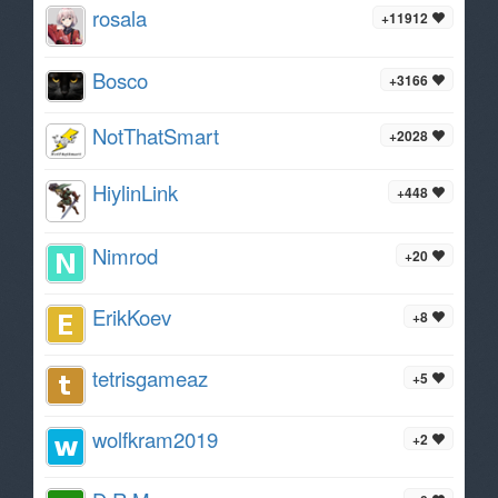
rosala
+11912
Bosco
+3166
NotThatSmart
+2028
HiylinLink
+448
Nimrod
+20
ErikKoev
+8
tetrisgameaz
+5
wolfkram2019
+2