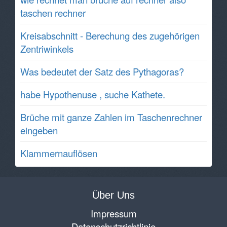
taschen rechner
Kreisabschnitt - Berechung des zugehörigen
Zentriwinkels
Was bedeutet der Satz des Pythagoras?
habe Hypothenuse , suche Kathete.
Brüche mit ganze Zahlen im Taschenrechner
eingeben
Klammernauflösen
Über Uns
Impressum
Datenschutzrichtlinie