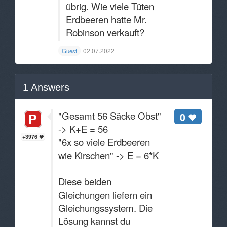
übrig. Wie viele Tüten
Erdbeeren hatte Mr.
Robinson verkauft?
02.07.2022
Guest
1
Answers
"Gesamt 56 Säcke Obst"
0
-> K+E = 56
+3976
"6x so viele Erdbeeren
wie Kirschen" -> E = 6*K
Diese beiden
Gleichungen liefern ein
Gleichungssystem. Die
Lösung kannst du