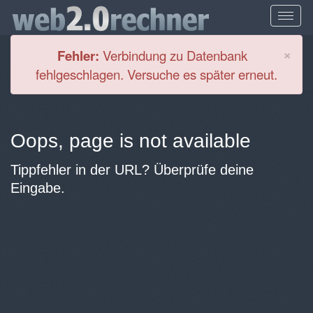
Cl
×
Fehler:
Verbindung zu Datenbank
fehlgeschlagen. Versuche es später erneut.
Oops, page is not available
Tippfehler in der URL? Überprüfe deine
Eingabe.