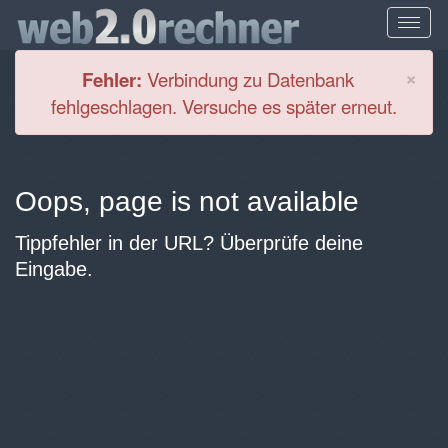
Cl
×
Fehler:
Verbindung zu Datenbank
fehlgeschlagen. Versuche es später erneut.
Oops, page is not available
Tippfehler in der URL? Überprüfe deine
Eingabe.