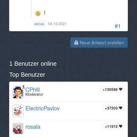
!
04.10.2021
asinus
#1
Neue Antwort erstellen
1 Benutzer online
Top Benutzer
CPhill
+130586
Moderator
ElectricPavlov
+37203
rosala
+11912