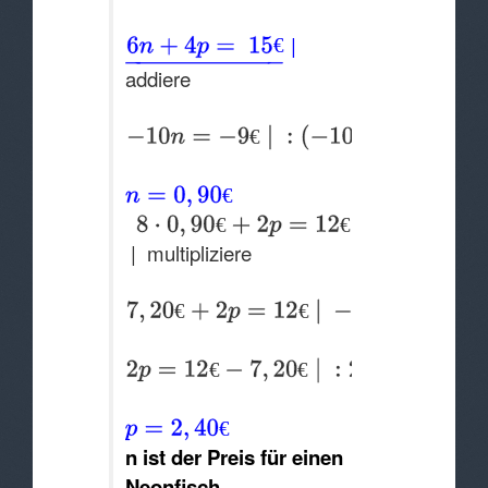
|
€
addiere
€
€
€
€
| multipliziere
€
€
€
€
€
€
n ist der Preis für einen
Neonfisch.