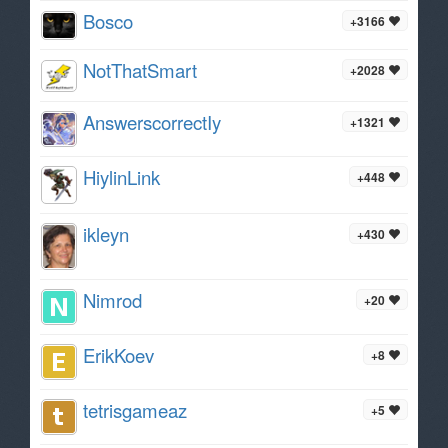
Bosco
+3166
NotThatSmart
+2028
AnswerscorrectIy
+1321
HiylinLink
+448
ikleyn
+430
Nimrod
+20
ErikKoev
+8
tetrisgameaz
+5