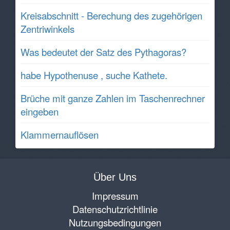
Kreisabschnitt - Berechung des zugehörigen
Zentriwinkels
Was bedeutet der Satz des Pythagoras?
habe Hypothenuse , suche Kathete.
Brüche mit ganze Zahlen im Taschenrechner
eingeben
Klammernauflösen
Über Uns
Impressum
Datenschutzrichtlinie
Nutzungsbedingungen