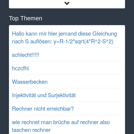
Top Themen
Hallo kann mir hier jemand diese Gleichung
nach S auflösen: y=R-1/2*sqrt(4*R^2-S^2)
schlecht!!!!!
hczcfhi
Wasserbecken
Injektivität und Surjektivität
Rechner nicht erreichbar?
wie rechnet man brüche auf rechner also
taschen rechner