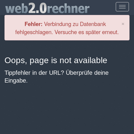
Cl
×
Fehler:
Verbindung zu Datenbank
fehlgeschlagen. Versuche es später erneut.
Oops, page is not available
Tippfehler in der URL? Überprüfe deine
Eingabe.