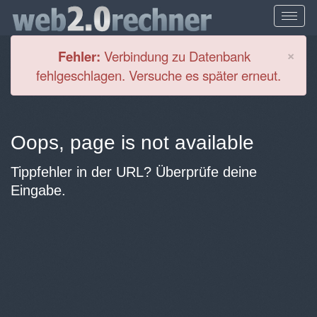
Cl
×
Fehler:
Verbindung zu Datenbank
fehlgeschlagen. Versuche es später erneut.
Oops, page is not available
Tippfehler in der URL? Überprüfe deine
Eingabe.