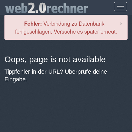
Cl
×
Fehler:
Verbindung zu Datenbank
fehlgeschlagen. Versuche es später erneut.
Oops, page is not available
Tippfehler in der URL? Überprüfe deine
Eingabe.