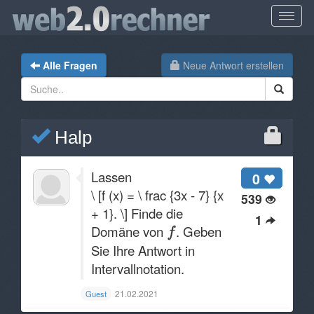
Alle Fragen
Neue Antwort erstellen
Halp
Lassen
0
\ [f (x) = \ frac {3x - 7} {x
539
+ 1}. \] Finde die
1
Domäne von
. Geben
Sie Ihre Antwort in
Intervallnotation.
21.02.2021
Guest