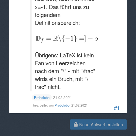
x=-1. Das führt uns zu
folgendem
Definitionsbereich:
Übrigens: LaTeX ist kein
Fan von Leerzeichen
nach dem "\" - mit "\frac"
wirds ein Bruch, mit "\
frac" nicht.
21.02.2021
Probolobo
bearbeitet von
Probolobo
21.02.2021
#1
Neue Antwort erstellen