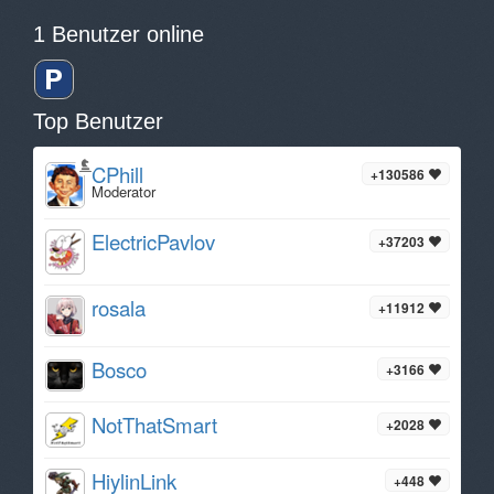
1 Benutzer online
Top Benutzer
CPhill
+130586
Moderator
ElectricPavlov
+37203
rosala
+11912
Bosco
+3166
NotThatSmart
+2028
HiylinLink
+448