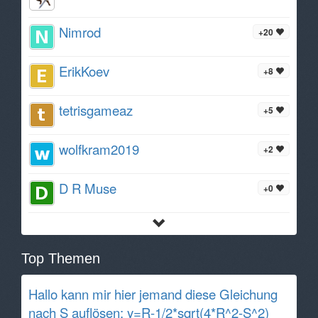
Nimrod
+20
ErikKoev
+8
tetrisgameaz
+5
wolfkram2019
+2
D R Muse
+0
Top Themen
Hallo kann mir hier jemand diese Gleichung
nach S auflösen: y=R-1/2*sqrt(4*R^2-S^2)