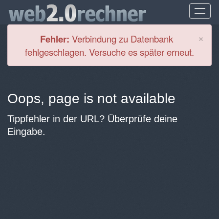
Cl
×
Fehler:
Verbindung zu Datenbank
fehlgeschlagen. Versuche es später erneut.
Oops, page is not available
Tippfehler in der URL? Überprüfe deine
Eingabe.