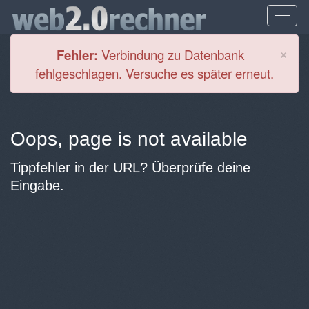
Cl
×
Fehler:
Verbindung zu Datenbank
fehlgeschlagen. Versuche es später erneut.
Oops, page is not available
Tippfehler in der URL? Überprüfe deine
Eingabe.