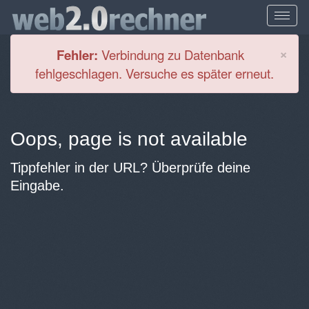
Cl
×
Fehler:
Verbindung zu Datenbank
fehlgeschlagen. Versuche es später erneut.
Oops, page is not available
Tippfehler in der URL? Überprüfe deine
Eingabe.