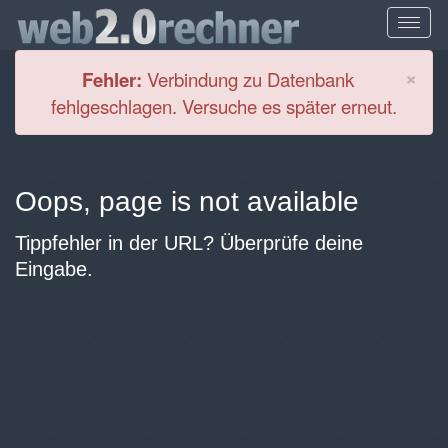
Cl
×
Fehler:
Verbindung zu Datenbank
fehlgeschlagen. Versuche es später erneut.
Oops, page is not available
Tippfehler in der URL? Überprüfe deine
Eingabe.