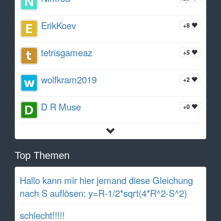
ErikKoev
+8
tetrisgameaz
+5
wolfkram2019
+2
D R Muse
+0
Top Themen
Hallo kann mir hier jemand diese Gleichung
nach S auflösen: y=R-1/2*sqrt(4*R^2-S^2)
schlecht!!!!!