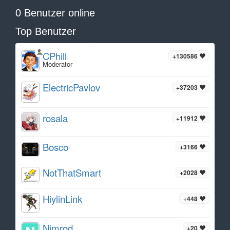
0 Benutzer online
Top Benutzer
CPhill
+130586
Moderator
ElectricPavlov
+37203
rosala
+11912
Bosco
+3166
NotThatSmart
+2028
HiylinLink
+448
Nimrod
+20