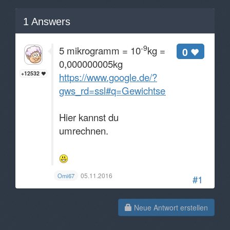
1
Answers
-9
5 mikrogramm = 10
kg =
0
0,000000005kg
+12532
https://www.google.de/?
gws_rd=ssl#q=Gewichtseinheiten+umre
Hier kannst du
umrechnen.
05.11.2016
Omi67
#1
Neue Antwort erstellen