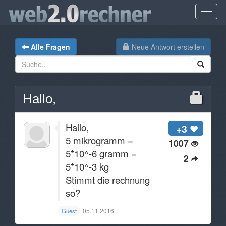
Alle Fragen
Neue Antwort erstellen
Hallo,
Hallo,
+3
5 mikrogramm =
1007
5*10^-6 gramm =
2
5*10^-3 kg
Stimmt die rechnung
so?
05.11.2016
Guest