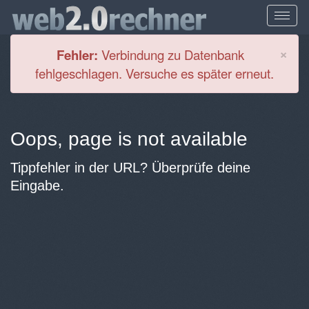
Cl
×
Fehler:
Verbindung zu Datenbank
fehlgeschlagen. Versuche es später erneut.
Oops, page is not available
Tippfehler in der URL? Überprüfe deine
Eingabe.