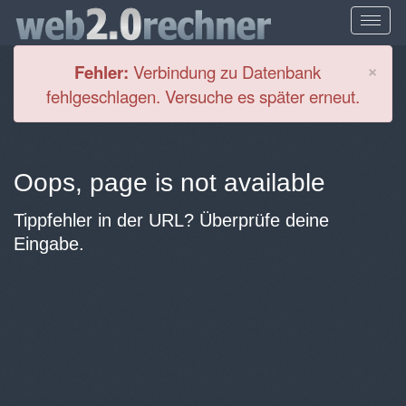
Cl
×
Fehler:
Verbindung zu Datenbank
fehlgeschlagen. Versuche es später erneut.
Oops, page is not available
Tippfehler in der URL? Überprüfe deine
Eingabe.