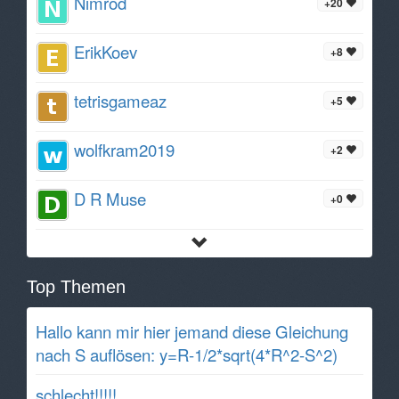
Nimrod
+20
ErikKoev
+8
tetrisgameaz
+5
wolfkram2019
+2
D R Muse
+0
Top Themen
Hallo kann mir hier jemand diese Gleichung
nach S auflösen: y=R-1/2*sqrt(4*R^2-S^2)
schlecht!!!!!