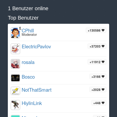
1 Benutzer online
Top Benutzer
CPhill
+130586
Moderator
ElectricPavlov
+37203
rosala
+11912
Bosco
+3166
NotThatSmart
+2028
HiylinLink
+448