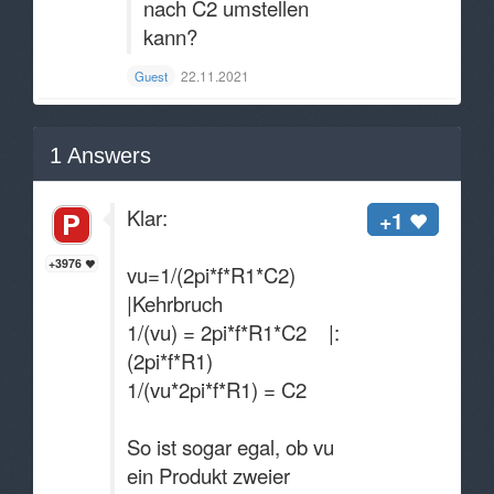
nach C2 umstellen
kann?
22.11.2021
Guest
1
Answers
Klar:
+1
+3976
vu=1/(2pi*f*R1*C2)
|Kehrbruch
1/(vu) = 2pi*f*R1*C2 |:
(2pi*f*R1)
1/(vu*2pi*f*R1) = C2
So ist sogar egal, ob vu
ein Produkt zweier