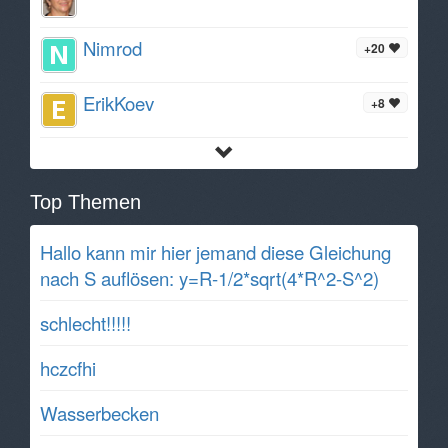
Nimrod
+20
ErikKoev
+8
Top Themen
Hallo kann mir hier jemand diese Gleichung
nach S auflösen: y=R-1/2*sqrt(4*R^2-S^2)
schlecht!!!!!
hczcfhi
Wasserbecken