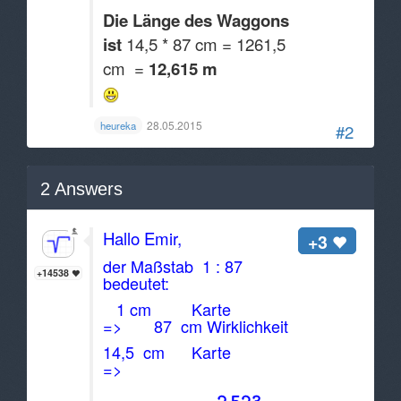
Die Länge des Waggons
ist
14,5 * 87 cm = 1261,5
cm =
12,615 m
28.05.2015
heureka
#2
2
Answers
Hallo Emir,
+3
der Maßstab 1 : 87
+14538
bedeutet:
1 cm Karte
=> 87 cm Wirklichkeit
14,5 cm Karte
=>