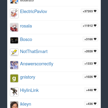
Moderator
ElectricPavlov
+37203
rosala
+11912
Bosco
+3166
NotThatSmart
+2028
AnswerscorrectIy
+1333
gnistory
+1026
HiylinLink
+448
ikleyn
+436