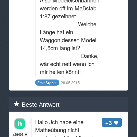
Also"Modeleisenbahnen
werden oft im Maßstab
1:87 gezeihnet.
Welche
Länge hat ein
Waggon,dessen Model
14,5cm lang ist?
Danke,
wär echt nett wenn ich
mir helfen könnt!
28.05.2015
Emir-Style52
Beste Antwort
Hallo Jch habe eine
+3
Matheübung nicht
+26403