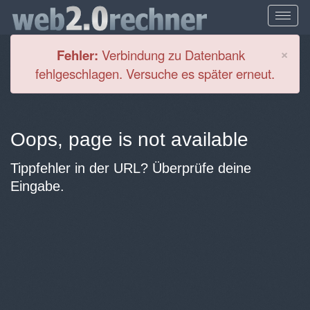
Cl
×
Fehler:
Verbindung zu Datenbank
fehlgeschlagen. Versuche es später erneut.
Oops, page is not available
Tippfehler in der URL? Überprüfe deine
Eingabe.