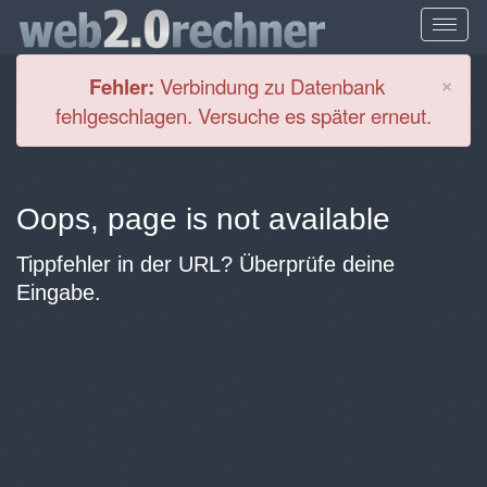
Cl
×
Fehler:
Verbindung zu Datenbank
fehlgeschlagen. Versuche es später erneut.
Oops, page is not available
Tippfehler in der URL? Überprüfe deine
Eingabe.