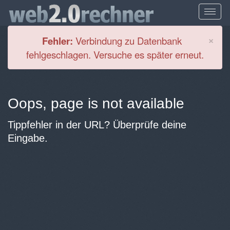
Cl
×
Fehler:
Verbindung zu Datenbank
fehlgeschlagen. Versuche es später erneut.
Oops, page is not available
Tippfehler in der URL? Überprüfe deine
Eingabe.