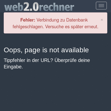
Cl
×
Fehler:
Verbindung zu Datenbank
fehlgeschlagen. Versuche es später erneut.
Oops, page is not available
Tippfehler in der URL? Überprüfe deine
Eingabe.