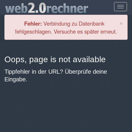
Cl
×
Fehler:
Verbindung zu Datenbank
fehlgeschlagen. Versuche es später erneut.
Oops, page is not available
Tippfehler in der URL? Überprüfe deine
Eingabe.