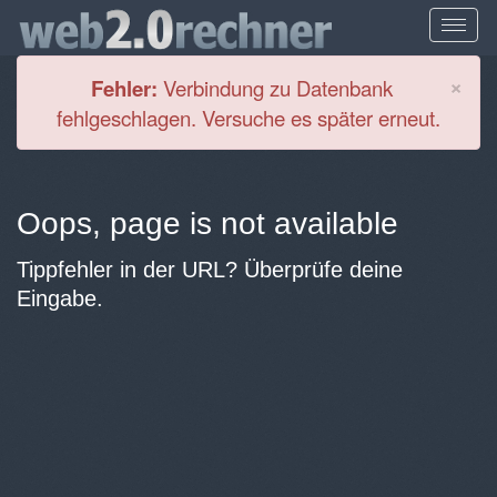
Cl
×
Fehler:
Verbindung zu Datenbank
fehlgeschlagen. Versuche es später erneut.
Oops, page is not available
Tippfehler in der URL? Überprüfe deine
Eingabe.