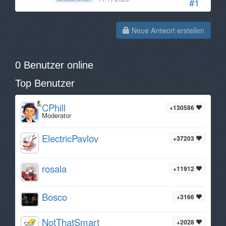
#1
Neue Antwort erstellen
0 Benutzer online
Top Benutzer
CPhill
+130586
Moderator
ElectricPavlov
+37203
rosala
+11912
Bosco
+3166
NotThatSmart
+2028