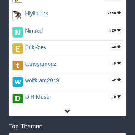
HiylinLink
+448
Nimrod
+20
ErikKoev
+8
tetrisgameaz
+5
wolfkram2019
+2
D R Muse
+0
Top Themen