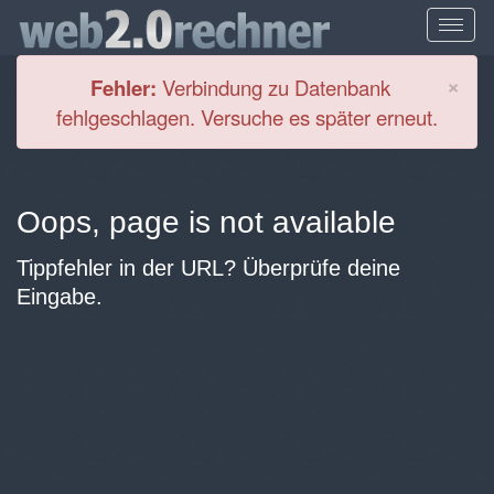
Cl
×
Fehler:
Verbindung zu Datenbank
fehlgeschlagen. Versuche es später erneut.
Oops, page is not available
Tippfehler in der URL? Überprüfe deine
Eingabe.