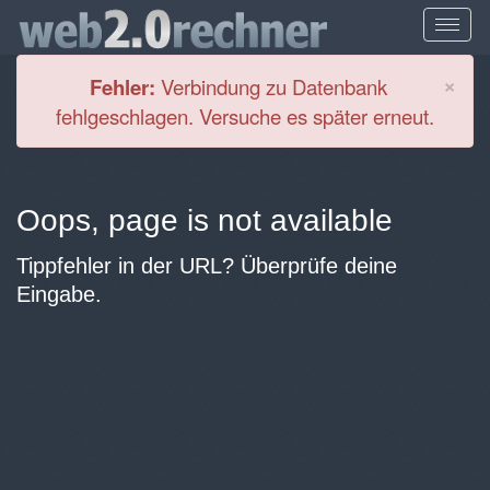
Cl
×
Fehler:
Verbindung zu Datenbank
fehlgeschlagen. Versuche es später erneut.
Oops, page is not available
Tippfehler in der URL? Überprüfe deine
Eingabe.